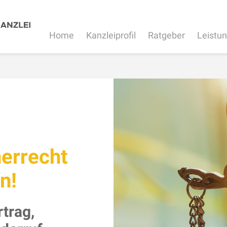
Home
Kanzleiprofil
Ratgeber
Leistu
errecht
n!
rtrag,