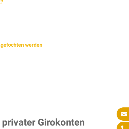
t?
angefochten werden
 privater Girokonten