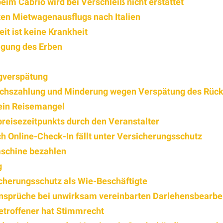
im Cabrio wird bei Verschleiß nicht erstattet
ten Mietwagenausflugs nach Italien
it ist keine Krankheit
igung des Erben
gverspätung
ichszahlung und Minderung wegen Verspätung des Rück
kein Reisemangel
eisezeitpunkts durch den Veranstalter
h Online-Check-In fällt unter Versicherungsschutz
aschine bezahlen
g
icherungsschutz als Wie-Beschäftigte
nsprüche bei unwirksam vereinbarten Darlehensbearbe
etroffener hat Stimmrecht